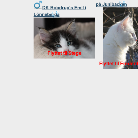
på Junibacken
DK Robdrup's Emil i
Lönneberga
Flyttet til Stege
Flyttet til Frede