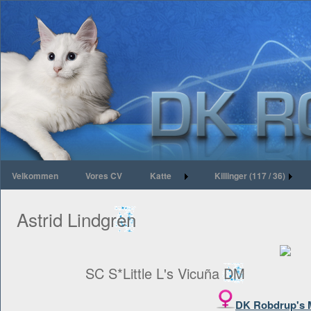
Velkommen
Vores CV
Katte
Killinger (117 / 36)
Astrid Lindgren
SC S*Little L's Vicuña DM
DK Robdrup's 