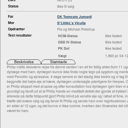
EMS
Ikke til salg
Status
DK Tooncats Jumanji
Far
S*LittleL's Vicuña
Mor
Pia og Michael Robdrup
Opdrætter
HCM-Status
Ikke tested
Test resultater
GSD IV-Status
Ikke tested
PK Def
Ikke tested
Vægt
1,960 pr. 04-1
Philip måtte desværre rejse fra denne verden i en alt for tidlig alder.Som 11 uge
dyrlæge med ham, dyrlægen kunne ikke finde nogle tegn på sygdom og mente a
med Pencillin og øjnesalve. 4 dage senere er det stadig ikke bedre og vi tag ti
begyndte det højre øje at hæve, dyrlægen undersøgte yderligere for Herpes, C
er Philip stoppet med at spise og efter konsultation hos dyrlægen igen blev vi 
grundigt og fandt ud af at Philip havde en medfødt defekt der gjorde at trykket
allerede på dette tidspunkt gjort Philip blind på venstre øje og i løbet af time, m
træffe det svære valg og sig farvel til Philip og sende ham over regnbuebroen.A
en alder af 12 uger, og det kunne vi ikke rumme, hverken den tilværelse det v
været for ham.