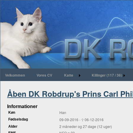
Velkommen
Vores CV
Katte
Killinger (117 / 36)
Åben DK Robdrup's Prins Carl Phi
Informationer
Han
Køn
09-09-2016 - 🕆 06-12-2016
Fødselsdag
2 måneder og 27 dage (12 uger)
Alder
NFO n 23