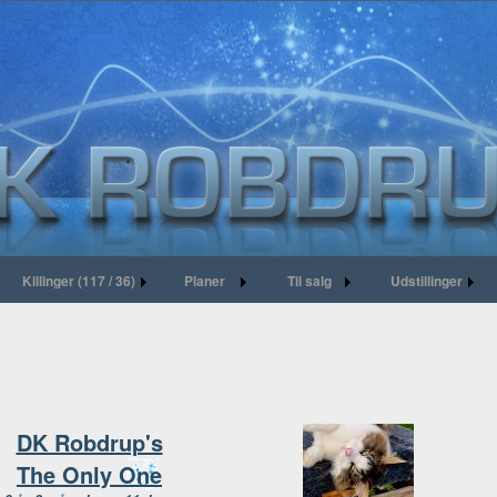
Killinger (117 / 36)
Planer
Til salg
Udstillinger
DK Robdrup's
The Only One