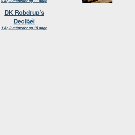
9 år, 2 måneder og 11 dage
DK Robdrup's
Decibel
1 år, 0 måneder og 15 dage