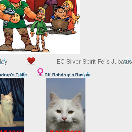
ley
EC Silver Spirit Felis Jubatus
drup's Tjalfe
DK Robdrup's Røskva
et til Skibby
Bliver hjemme