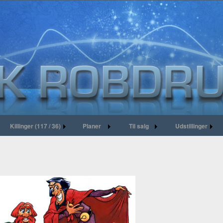
Killinger (117 / 36)
Planer
Til salg
Udstillinger