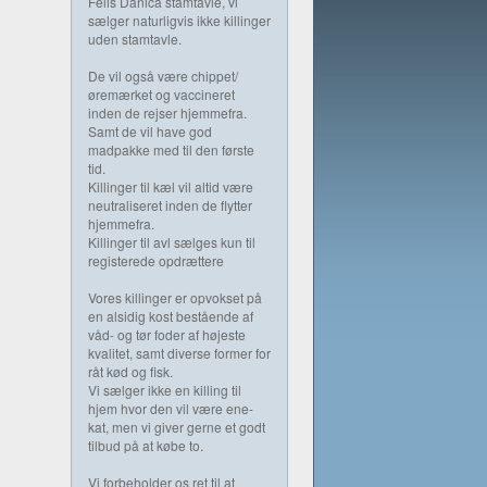
Felis Danica stamtavle, vi
sælger naturligvis ikke killinger
uden stamtavle.
De vil også være chippet/
øremærket og vaccineret
inden de rejser hjemmefra.
Samt de vil have god
madpakke med til den første
tid.
Killinger til kæl vil altid være
neutraliseret inden de flytter
hjemmefra.
Killinger til avl sælges kun til
registerede opdrættere
Vores killinger er opvokset på
en alsidig kost bestående af
våd- og tør foder af højeste
kvalitet, samt diverse former for
råt kød og fisk.
Vi sælger ikke en killing til
hjem hvor den vil være ene-
kat, men vi giver gerne et godt
tilbud på at købe to.
Vi forbeholder os ret til at