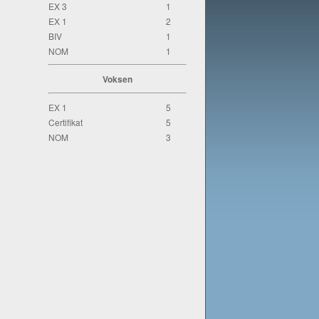
EX 3
1
EX 1
2
BIV
1
NOM
1
Voksen
EX 1
5
Certifikat
5
NOM
3