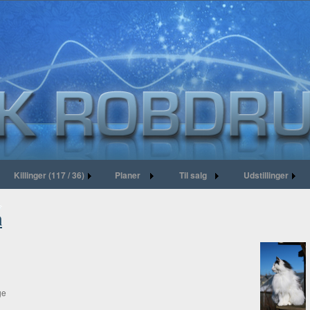
Killinger (117 / 36)
Planer
Til salg
Udstillinger
a
ge