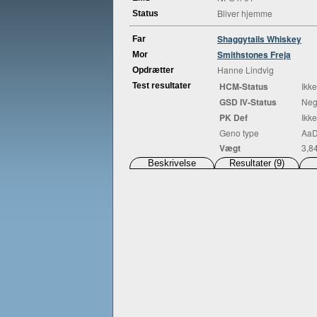
Bliver hjemme
Status
Shaggytails Whiskey
Far
Smithstones Freja
Mor
Hanne Lindvig
Opdrætter
HCM-Status
Ikke
Test resultater
GSD IV-Status
Neg
PK Def
Ikke
Geno type
AaD
Vægt
3,8