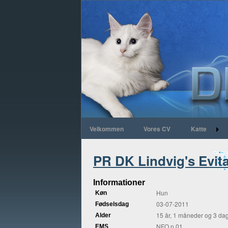
Velkommen
Vores CV
Katte
PR DK Lindvig's Evit
Informationer
Hun
Køn
03-07-2011
Fødselsdag
15 år, 1 måneder og 3 da
Alder
NFO n 01
EMS