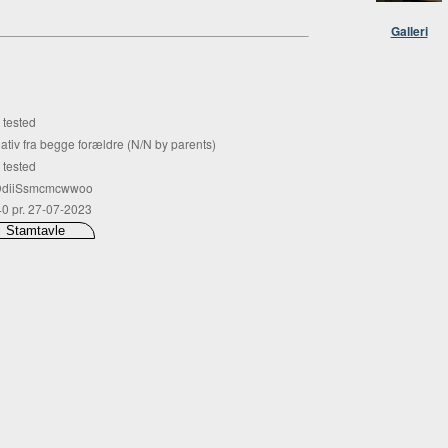
Galleri
 tested
ativ fra begge forældre (N/N by parents)
 tested
diiSsmcmcwwoo
40 pr. 27-07-2023