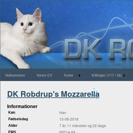
Velkommen
Vores CV
Katte
Killinger (117 / 36)
DK Robdrup's Mozzarella
Informationer
Han
Køn
15-08-2018
Fødselsdag
7 år, 11 måneder og 22 dage
Alder
NFO w 64
EMS