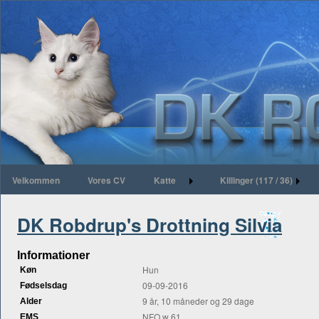
Velkommen
Vores CV
Katte
Killinger (117 / 36)
DK Robdrup's Drottning Silvia
Informationer
Hun
Køn
09-09-2016
Fødselsdag
9 år, 10 måneder og 29 dage
Alder
NFO w 61
EMS