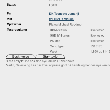
Flyttet
Status
DK Tooncats Jumanji
Far
S*LittleL's Vicuña
Mor
Pia og Michael Robdrup
Opdrætter
HCM-Status
Ikke tested
Test resultater
GSD IV-Status
Ikke tested
PK Def
Ikke tested
Geno type
1315176
Vægt
1,860 pr. 11-1
Silvia er flyttet ind hos sine nye familie i København.
Martin, Celeste og Lea har lovet at passe godt på hende og hendes nye veni